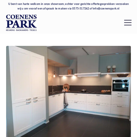
U bent van harte welkom in onze showroom; echter voor gerichte offertegesprekken verzoeken
wij u om vooraf een afspraak te maken via
0575-517262
of
info@coenenspark.nl