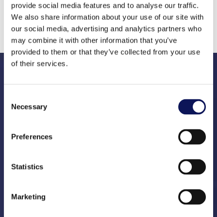
Meer informatie aanvragen
provide social media features and to analyse our traffic.
We also share information about your use of our site with
our social media, advertising and analytics partners who
may combine it with other information that you’ve
provided to them or that they’ve collected from your use
of their services.
Consent
Necessary
Selection
Gerritsenweg 2c
7202 BP Zutphen
Preferences
Telefoon:
0575 – 51 72 62
Statistics
Email –
info@coenenspark.nl
Neem voor meer informatie gerust
contact
met ons
Marketing
op.