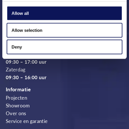
Producten
Keukencollectie
Allow all
Badkamercollectie
Vloer en wandtegels
Allow selection
Openingstijden Showroom
Deny
Dinsdag t/m vrijdag
09:30 – 17:00 uur
Zaterdag
09:30 – 16:00 uur
Informatie
Projecten
Showroom
Over ons
Service en garantie