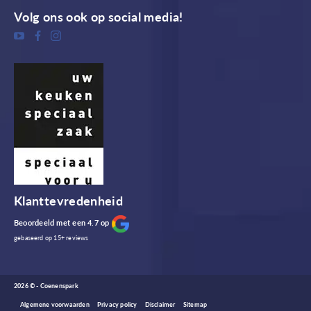
Volg ons ook op social media!
Klanttevredenheid
Beoordeeld met een 4.7 op
gebaseerd op
15+
reviews
2026 © - Coenenspark
Algemene voorwaarden
Privacy policy
Disclaimer
Sitemap