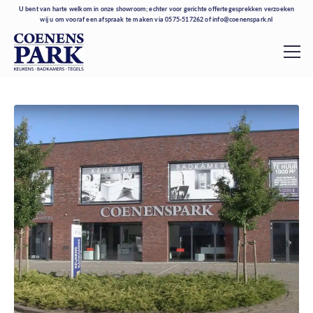
U bent van harte welkom in onze showroom; echter voor gerichte offertegesprekken verzoeken
wij u om vooraf een afspraak te maken via
0575-517262
of
info@coenenspark.nl